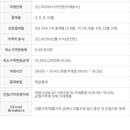
거래단위
코스피200×25만원(거래승수)
결제월
3, 6, 9, 12월
상장결제월
3년 이내 7개 결제월 (3,9월 : 각 1개, 6월: 2개, 12월 3개)
가격의 표시
코스피200선물 수치(포인트)
최소가격변동폭
0.05 포인트
최소가격변동금액
12,500 (25만원×0.05)
거래시간
09:00 ~ 15:45 (최종거래일 09:00 ~ 15:20)
결제방법
현금결제
개장시(08:30~09:00) 및 거래종료시(15:35~15:45)
단일가격경쟁거래
균형가격에 의해 거래체결
Circuit
선물가격/현물가격 급변시 선물거래 일시 중단 및 단일가로 재개
Breakers